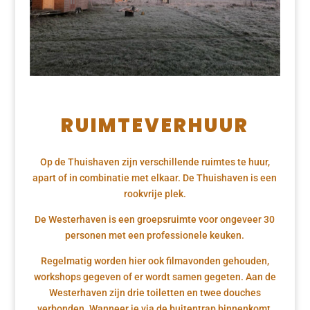
RUIMTEVERHUUR
Op de Thuishaven zijn verschillende ruimtes te huur,
apart of in combinatie met elkaar. De Thuishaven is een
rookvrije plek.
De Westerhaven is een groepsruimte voor ongeveer 30
personen met een professionele keuken.
Regelmatig worden hier ook filmavonden gehouden,
workshops gegeven of er wordt samen gegeten. Aan de
Westerhaven zijn drie toiletten en twee douches
verbonden. Wanneer je via de buitentrap binnenkomt,